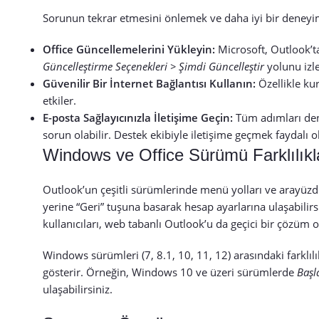
Sorunun tekrar etmesini önlemek ve daha iyi bir deneyi
Office Güncellemelerini Yükleyin:
Microsoft, Outlook’ta
Güncelleştirme Seçenekleri > Şimdi Güncelleştir
yolunu izle
Güvenilir Bir İnternet Bağlantısı Kullanın:
Özellikle ku
etkiler.
E-posta Sağlayıcınızla İletişime Geçin:
Tüm adımları den
sorun olabilir. Destek ekibiyle iletişime geçmek faydalı ol
Windows ve Office Sürümü Farklılıkl
Outlook’un çeşitli sürümlerinde menü yolları ve arayüzde
yerine “Geri” tuşuna basarak hesap ayarlarına ulaşabilir
kullanıcıları, web tabanlı Outlook’u da geçici bir çözüm o
Windows sürümleri (7, 8.1, 10, 11, 12) arasındaki farklı
gösterir. Örneğin, Windows 10 ve üzeri sürümlerde
Başl
ulaşabilirsiniz.