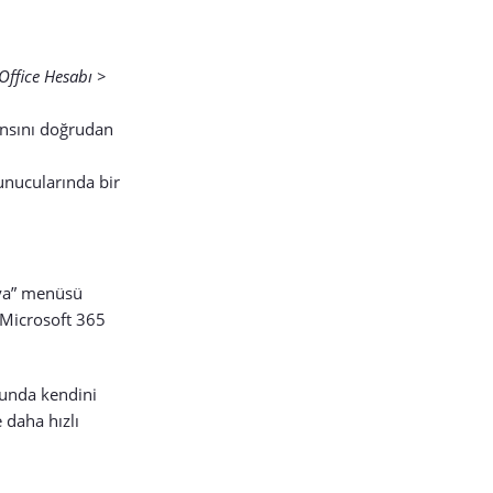
Office Hesabı >
ansını doğrudan
nucularında bir
sya” menüsü
 Microsoft 365
munda kendini
 daha hızlı