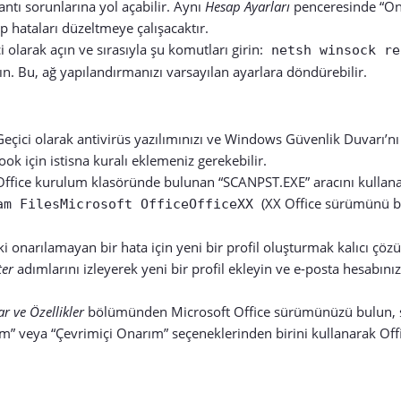
ntı sorunlarına yol açabilir. Aynı
Hesap Ayarları
penceresinde “On
ip hataları düzeltmeye çalışacaktır.
olarak açın ve sırasıyla şu komutları girin:
netsh winsock re
tın. Bu, ağ yapılandırmanızı varsayılan ayarlara döndürebilir.
eçici olarak antivirüs yazılımınızı ve Windows Güvenlik Duvarı’nı
ok için istisna kuralı eklemeniz gerekebilir.
ffice kurulum klasöründe bulunan “SCANPST.EXE” aracını kullana
(XX Office sürümünü be
am FilesMicrosoft OfficeOfficeXX
i onarılamayan bir hata için yeni bir profil oluşturmak kalıcı çözü
ter
adımlarını izleyerek yeni bir profil ekleyin ve e-posta hesabınız
 ve Özellikler
bölümünden Microsoft Office sürümünüzü bulun, sa
ım” veya “Çevrimiçi Onarım” seçeneklerinden birini kullanarak Offi