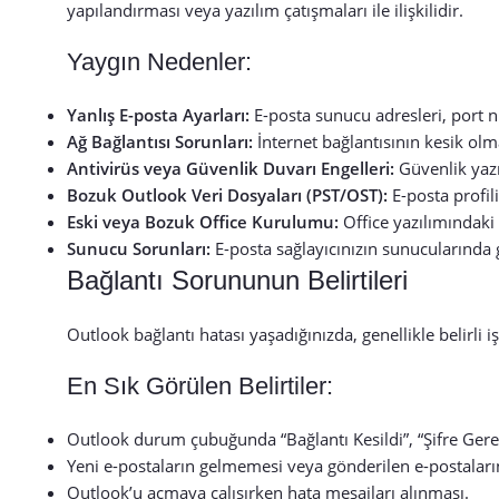
yapılandırması veya yazılım çatışmaları ile ilişkilidir.
Yaygın Nedenler:
Yanlış E-posta Ayarları:
E-posta sunucu adresleri, port nu
Ağ Bağlantısı Sorunları:
İnternet bağlantısının kesik olma
Antivirüs veya Güvenlik Duvarı Engelleri:
Güvenlik yazı
Bozuk Outlook Veri Dosyaları (PST/OST):
E-posta profil
Eski veya Bozuk Office Kurulumu:
Office yazılımındaki
Sunucu Sorunları:
E-posta sağlayıcınızın sunucularında g
Bağlantı Sorununun Belirtileri
Outlook bağlantı hatası yaşadığınızda, genellikle belirli iş
En Sık Görülen Belirtiler:
Outlook durum çubuğunda “Bağlantı Kesildi”, “Şifre Gerekl
Yeni e-postaların gelmemesi veya gönderilen e-postaları
Outlook’u açmaya çalışırken hata mesajları alınması.