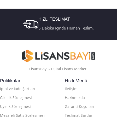
Online Aktivasyon
,
Retail
,
Türkçe USB
Retail Telefon
Kutu FQC-10179
Aktivasyon
HIZLI TESLİMAT
5 Dakika İçinde Hemen Teslim.
LisansBayi - Dijital Lisans Marketi
Politikalar
Hızlı Menü
İptal ve İade Şartları
İletişim
Gizlilik Sözleşmesi
Hakkımızda
Üyelik Sözleşmesi
Garanti Koşulları
Mesafeli Satış Sözleşmesi
Teslimat Şartları