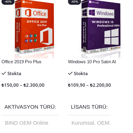
-40%
-45%
Office 2019 Pro Plus
Windows 10 Pro Satın Al
Stokta
Stokta
₺
150,00
–
₺
2.300,00
₺
109,90
–
₺
2.200,00
Seçenekler
Seçenekler
AKTIVASYON TÜRÜ
LISANS TÜRÜ
BIND OEM Online
Kurumsal
,
OEM
,
Aktivasyon
,
Retail
Online Aktivasyon
,