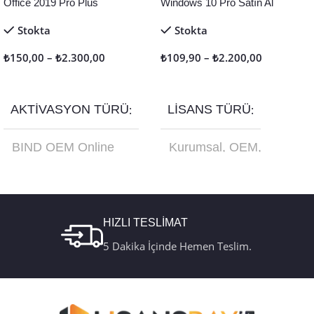
Office 2019 Pro Plus
Windows 10 Pro Satın Al
Stokta
Stokta
₺
150,00
–
₺
2.300,00
₺
109,90
–
₺
2.200,00
Seçenekler
Seçenekler
AKTIVASYON TÜRÜ
LISANS TÜRÜ
BIND OEM Online
Kurumsal
,
OEM
,
Aktivasyon
,
Retail
Online Aktivasyon
,
Online Aktivasyon
,
Retail
,
Türkçe USB
Retail Telefon
Kutu FQC-10179
Aktivasyon
HIZLI TESLİMAT
5 Dakika İçinde Hemen Teslim.