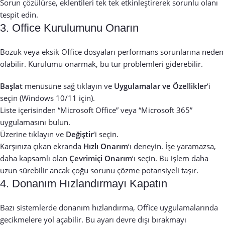
Sorun çözülürse, eklentileri tek tek etkinleştirerek sorunlu olanı
tespit edin.
3. Office Kurulumunu Onarın
Bozuk veya eksik Office dosyaları performans sorunlarına neden
olabilir. Kurulumu onarmak, bu tür problemleri giderebilir.
Başlat
menüsüne sağ tıklayın ve
Uygulamalar ve Özellikler
‘i
seçin (Windows 10/11 için).
Liste içerisinden “Microsoft Office” veya “Microsoft 365”
uygulamasını bulun.
Üzerine tıklayın ve
Değiştir
‘i seçin.
Karşınıza çıkan ekranda
Hızlı Onarım
‘ı deneyin. İşe yaramazsa,
daha kapsamlı olan
Çevrimiçi Onarım
‘ı seçin. Bu işlem daha
uzun sürebilir ancak çoğu sorunu çözme potansiyeli taşır.
4. Donanım Hızlandırmayı Kapatın
Bazı sistemlerde donanım hızlandırma, Office uygulamalarında
gecikmelere yol açabilir. Bu ayarı devre dışı bırakmayı