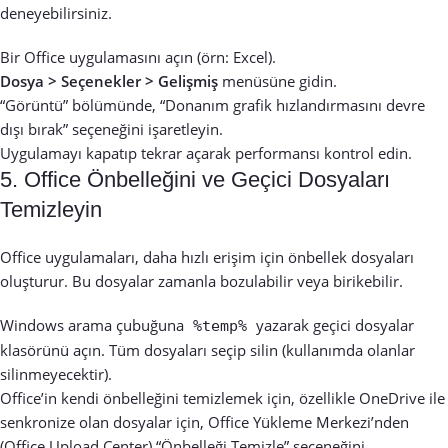
deneyebilirsiniz.
Bir Office uygulamasını açın (örn: Excel).
Dosya > Seçenekler > Gelişmiş
menüsüne gidin.
“Görüntü” bölümünde, “Donanım grafik hızlandırmasını devre
dışı bırak” seçeneğini işaretleyin.
Uygulamayı kapatıp tekrar açarak performansı kontrol edin.
5. Office Önbelleğini ve Geçici Dosyaları
Temizleyin
Office uygulamaları, daha hızlı erişim için önbellek dosyaları
oluşturur. Bu dosyalar zamanla bozulabilir veya birikebilir.
Windows arama çubuğuna
yazarak geçici dosyalar
%temp%
klasörünü açın. Tüm dosyaları seçip silin (kullanımda olanlar
silinmeyecektir).
Office’in kendi önbelleğini temizlemek için, özellikle OneDrive ile
senkronize olan dosyalar için, Office Yükleme Merkezi’nden
(Office Upload Center) “Önbelleği Temizle” seçeneğini