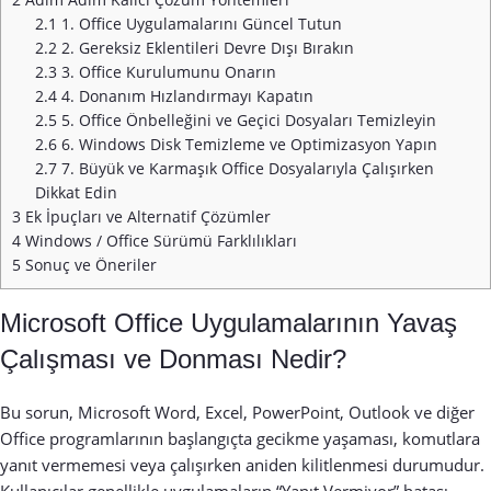
2.1
1. Office Uygulamalarını Güncel Tutun
2.2
2. Gereksiz Eklentileri Devre Dışı Bırakın
2.3
3. Office Kurulumunu Onarın
2.4
4. Donanım Hızlandırmayı Kapatın
2.5
5. Office Önbelleğini ve Geçici Dosyaları Temizleyin
2.6
6. Windows Disk Temizleme ve Optimizasyon Yapın
2.7
7. Büyük ve Karmaşık Office Dosyalarıyla Çalışırken
Dikkat Edin
3
Ek İpuçları ve Alternatif Çözümler
4
Windows / Office Sürümü Farklılıkları
5
Sonuç ve Öneriler
Microsoft Office Uygulamalarının Yavaş
Çalışması ve Donması Nedir?
Bu sorun, Microsoft Word, Excel, PowerPoint, Outlook ve diğer
Office programlarının başlangıçta gecikme yaşaması, komutlara
yanıt vermemesi veya çalışırken aniden kilitlenmesi durumudur.
Kullanıcılar genellikle uygulamaların “Yanıt Vermiyor” hatası