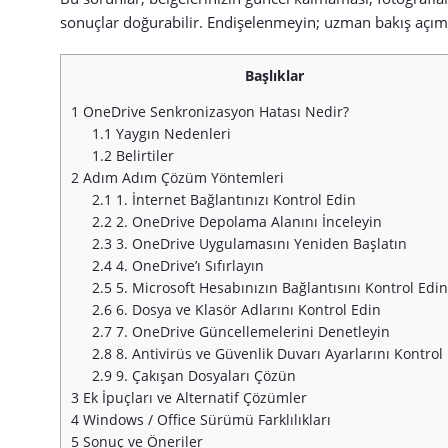
sonuçlar doğurabilir. Endişelenmeyin; uzman bakış açımızl
Başlıklar
1
OneDrive Senkronizasyon Hatası Nedir?
1.1
Yaygın Nedenleri
1.2
Belirtiler
2
Adım Adım Çözüm Yöntemleri
2.1
1. İnternet Bağlantınızı Kontrol Edin
2.2
2. OneDrive Depolama Alanını İnceleyin
2.3
3. OneDrive Uygulamasını Yeniden Başlatın
2.4
4. OneDrive’ı Sıfırlayın
2.5
5. Microsoft Hesabınızın Bağlantısını Kontrol Edi
2.6
6. Dosya ve Klasör Adlarını Kontrol Edin
2.7
7. OneDrive Güncellemelerini Denetleyin
2.8
8. Antivirüs ve Güvenlik Duvarı Ayarlarını Kontrol
2.9
9. Çakışan Dosyaları Çözün
3
Ek İpuçları ve Alternatif Çözümler
4
Windows / Office Sürümü Farklılıkları
5
Sonuç ve Öneriler