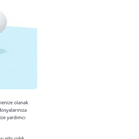
şmenize olanak
dosyalarınıza
ize yardımcı
ı gibi ciddi