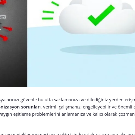
syalarınızı güvenle bulutta saklamanıza ve dilediğiniz yerden eri
nizasyon sorunları
, verimli çalışmanızı engelleyebilir ve önemli 
n yaygın eşitleme problemlerini anlamanıza ve kalıcı olarak çözmen
rınızın yedeklenmemesi veya ekip içinde ortak çalışmanın aksamas