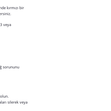
nde kırmızı bir
rsiniz.
83 veya
 ağ sorununu
olun.
arı silerek veya