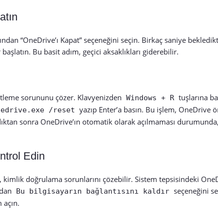
atın
ından “OneDrive’ı Kapat” seçeneğini seçin. Birkaç saniye bekledik
latın. Bu basit adım, geçici aksaklıkları giderebilir.
eşitleme sorununu çözer. Klavyenizden
tuşlarına bas
Windows + R
yazıp Enter’a basın. Bu işlem, OneDrive ö
nedrive.exe /reset
landıktan sonra OneDrive’ın otomatik olarak açılmaması durumunda,
ntrol Edin
 kimlik doğrulama sorunlarını çözebilir. Sistem tepsisindeki One
adan
seçeneğini se
Bu bilgisayarın bağlantısını kaldır
 açın.