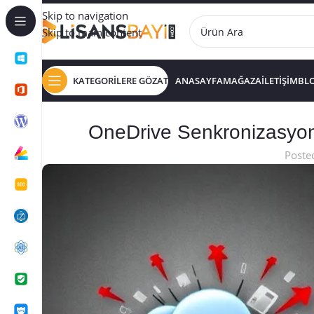
Skip to navigation
Skip to main content
KATEGORİLERE GÖZAT
ANASAYFA
MAĞAZA
İLETİŞİM
BL
OneDrive Senkronizasyon
Poste