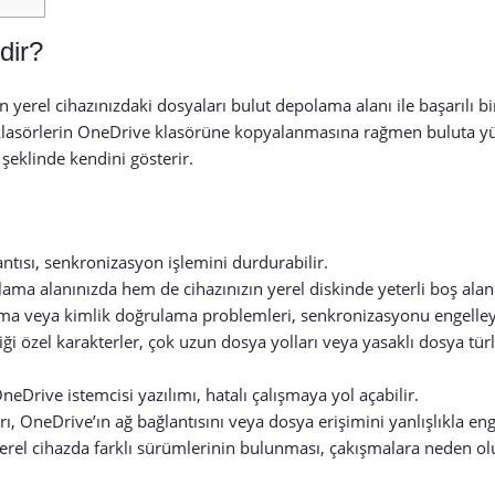
dir?
n yerel cihazınızdaki dosyaları bulut depolama alanı ile başarılı bi
 klasörlerin OneDrive klasörüne kopyalanmasına rağmen buluta 
şeklinde kendini gösterir.
antısı, senkronizasyon işlemini durdurabilir.
ma alanınızda hem de cihazınızın yerel diskinde yeterli boş al
çma veya kimlik doğrulama problemleri, senkronizasyonu engelleye
 özel karakterler, çok uzun dosya yolları veya yasaklı dosya türle
Drive istemcisi yazılımı, hatalı çalışmaya yol açabilir.
ı, OneDrive’ın ağ bağlantısını veya dosya erişimini yanlışlıkla enge
el cihazda farklı sürümlerinin bulunması, çakışmalara neden ol