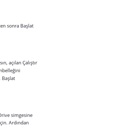
ten sonra Başlat
ın, açılan Çalıştır
nbelleğini
 Başlat
Drive simgesine
çin. Ardından