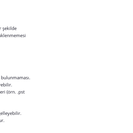
r şekilde
yüklenmemesi
an bulunmaması.
bilir.
ri (örn. .pst
lleyebilir.
ur.