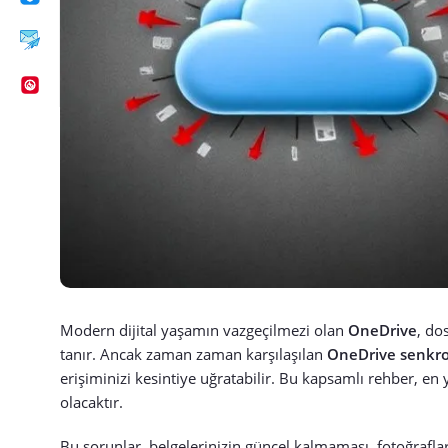
Modern dijital yaşamın vazgeçilmezi olan
OneDrive
, do
tanır. Ancak zaman zaman karşılaşılan
OneDrive senkro
erişiminizi kesintiye uğratabilir. Bu kapsamlı rehber, e
olacaktır.
Bu sorunlar, belgelerinizin güncel kalmaması, fotoğrafla