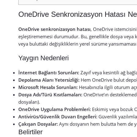
OneDrive Senkronizasyon Hatası Ne
OneDrive senkronizasyon hatası
, OneDrive istemcisini
eşleştirememesi durumudur. Bu, genellikle dosya veya
veya buluttaki değişikliklerin yerel sürüme yansımaması 
Yaygın Nedenleri
İnternet Bağlantı Sorunları:
Zayıf veya kesintili ağ bağl
Depolama Alanı Yetersizliği:
Hem OneDrive bulut depola
Microsoft Hesabı Sorunları:
Hesabınızla ilgili oturum a
Dosya Adı/Türü Kısıtlamaları:
OneDrive’ın desteklemediği
dosyaları).
OneDrive Uygulama Problemleri:
Eskimiş veya bozuk One
Antivirüs/Güvenlik Duvarı Engelleri:
Güvenlik yazılımlar
Çakışan Dosyalar:
Aynı dosyanın hem bulutta hem de yer
Belirtiler