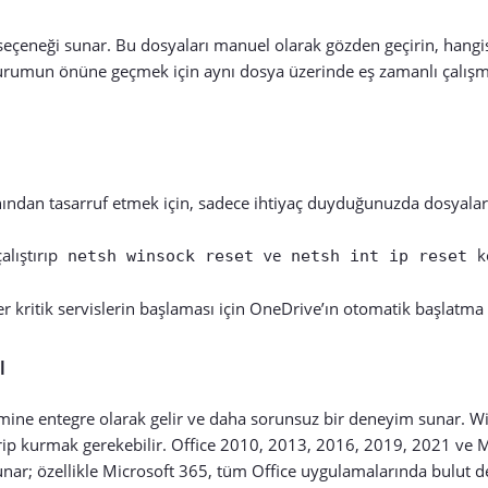
 seçeneği sunar. Bu dosyaları manuel olarak gözden geçirin, hangi
 durumun önüne geçmek için aynı dosya üzerinde eş zamanlı çalı
ndan tasarruf etmek için, sadece ihtiyaç duyduğunuzda dosyaları
alıştırıp
ve
k
netsh winsock reset
netsh int ip reset
er kritik servislerin başlaması için OneDrive’ın otomatik başlatma
ı
mine entegre olarak gelir ve daha sorunsuz bir deneyim sunar. W
ndirip kurmak gerekebilir. Office 2010, 2013, 2016, 2019, 2021 ve 
sunar; özellikle Microsoft 365, tüm Office uygulamalarında bulut 