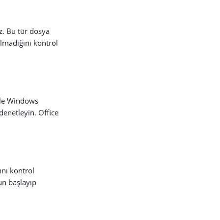
ez. Bu tür dosya
olmadığını kontrol
kle Windows
denetleyin. Office
ını kontrol
un başlayıp