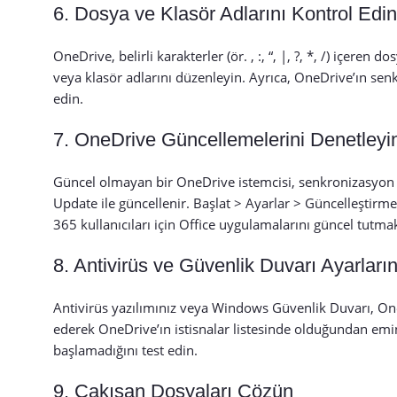
6. Dosya ve Klasör Adlarını Kontrol Edin
OneDrive, belirli karakterler (ör. , :, “, |, ?, *, /) içer
veya klasör adlarını düzenleyin. Ayrıca, OneDrive’ın sen
edin.
7. OneDrive Güncellemelerini Denetleyi
Güncel olmayan bir OneDrive istemcisi, senkronizasyon 
Update ile güncellenir. Başlat > Ayarlar > Güncelleştir
365 kullanıcıları için Office uygulamalarını güncel tutma
8. Antivirüs ve Güvenlik Duvarı Ayarların
Antivirüs yazılımınız veya Windows Güvenlik Duvarı, OneD
ederek OneDrive’ın istisnalar listesinde olduğundan emin
başlamadığını test edin.
9. Çakışan Dosyaları Çözün