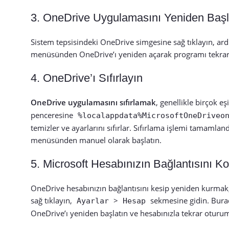
3. OneDrive Uygulamasını Yeniden Başl
Sistem tepsisindeki OneDrive simgesine sağ tıklayın, ard
menüsünden OneDrive’ı yeniden açarak programı tekrar baş
4. OneDrive’ı Sıfırlayın
OneDrive uygulamasını sıfırlamak
, genellikle birçok 
penceresine
%localappdata%MicrosoftOneDriveo
temizler ve ayarlarını sıfırlar. Sıfırlama işlemi tamam
menüsünden manuel olarak başlatın.
5. Microsoft Hesabınızın Bağlantısını Ko
OneDrive hesabınızın bağlantısını kesip yeniden kurmak,
sağ tıklayın,
>
sekmesine gidin. Bur
Ayarlar
Hesap
OneDrive’ı yeniden başlatın ve hesabınızla tekrar oturum