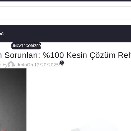
OG
UNCATEGORIZED
 Sorunları: %100 Kesin Çözüm Reh
0
d by
admin
On 12/20/2025