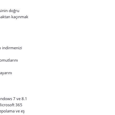
sinin doğru
şmaktan kaçınmak
 indirmenizi
omutlarını
 ayarını
indows 7 ve 8.1
Microsoft 365
depolama ve eş