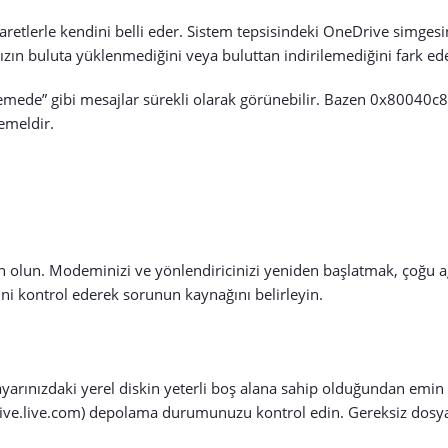
 işaretlerle kendini belli eder. Sistem tepsisindeki OneDrive simgesi
ınızın buluta yüklenmediğini veya buluttan indirilemediğini fark ede
mede” gibi mesajlar sürekli olarak görünebilir. Bazen 0x80040c
emeldir.
min olun. Modeminizi ve yönlendiricinizi yeniden başlatmak, çoğu
ğini kontrol ederek sorunun kaynağını belirleyin.
arınızdaki yerel diskin yeterli boş alana sahip olduğundan emin 
rive.live.com) depolama durumunuzu kontrol edin. Gereksiz dosyal