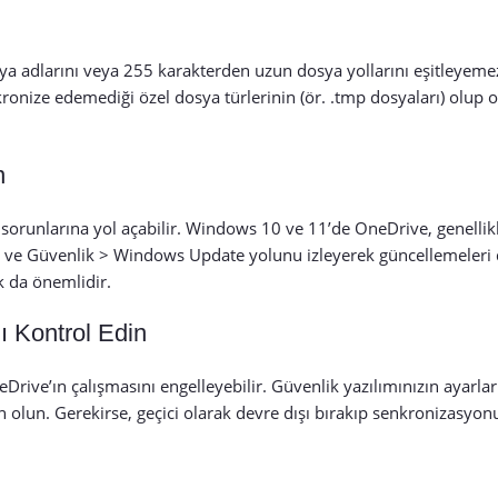
en dosya adlarını veya 255 karakterden uzun dosya yollarını eşitleyem
kronize edemediği özel dosya türlerinin (ör. .tmp dosyaları) olup 
n
sorunlarına yol açabilir. Windows 10 ve 11’de OneDrive, genelli
me ve Güvenlik > Windows Update yolunu izleyerek güncellemeleri 
k da önemlidir.
ı Kontrol Edin
rive’ın çalışmasını engelleyebilir. Güvenlik yazılımınızın ayarlar
 olun. Gerekirse, geçici olarak devre dışı bırakıp senkronizasyon