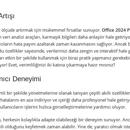
Artışı
nemli ölçüde artırmak için mükemmel fırsatlar sunuyor.
Office 2024 P
 veri analizi araçları, karmaşık bilgileri daha anlaşılır hale getiriyo
ıcıların hata payını azaltarak zaman kazanmasını sağlıyor. Ancak ba
özellikler sayesinde, verilerinizi daha zengin ve interaktif hale ge
çları etkin bir şekilde kullanmak için biraz pratik yapmanız gerekeb
r! Evet, verimliliğinizi iki katına çıkarmaya hazır mısınız?
anıcı Deneyimi
imli bir şekilde yönetmelerine olanak tanıyan çeşitli akıllı özellikle
hatalarını en aza indiriyor ve içeriği daha profesyonel hale getiriy
ullanıcıların işlerini hızlıca görselleştirmelerine yardımcı oluyor.
ü, herkesin kolaylıkla adapte olabileceği bir deneyim sunuyor. Anc
kili olduğunu keşfetmek zaman alabilir. Yine de, yaratıcı olmak ist