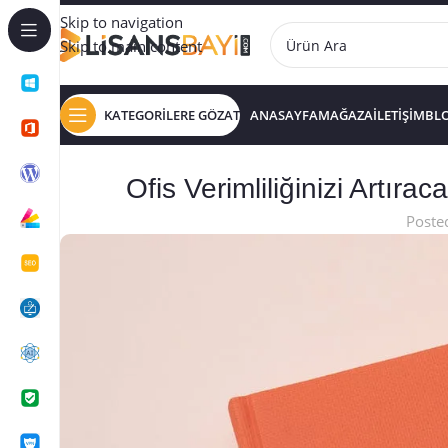
Skip to navigation
Skip to main content
KATEGORİLERE GÖZAT
ANASAYFA
MAĞAZA
İLETİŞİM
BL
Ofis Verimliliğinizi Artıra
Poste