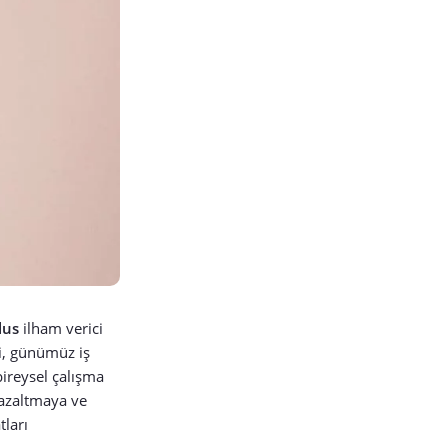
lus
ilham verici
bi, günümüz iş
bireysel çalışma
 azaltmaya ve
tları