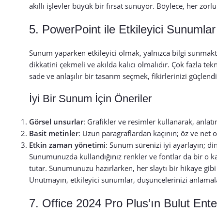
akıllı işlevler büyük bir fırsat sunuyor. Böylece, her z
5. PowerPoint ile Etkileyici Sunumlar
Sunum yaparken etkileyici olmak, yalnızca bilgi sunmakt
dikkatini çekmeli ve akılda kalıcı olmalıdır. Çok fazla te
sade ve anlaşılır bir tasarım seçmek, fikirlerinizi güçlendi
İyi Bir Sunum İçin Öneriler
Görsel unsurlar
: Grafikler ve resimler kullanarak, anlatı
Basit metinler
: Uzun paragraflardan kaçının; öz ve net o
Etkin zaman yönetimi
: Sunum sürenizi iyi ayarlayın; d
Sunumunuzda kullandığınız renkler ve fontlar da bir o kad
tutar. Sunumunuzu hazırlarken, her slaytı bir hikaye gibi
Unutmayın, etkileyici sunumlar, düşüncelerinizi anlamalar
7. Office 2024 Pro Plus’ın Bulut Ent