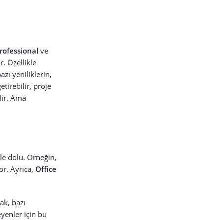
rofessional
ve
r. Özellikle
zı yeniliklerin,
tirebilir, proje
ilir. Ama
rle dolu. Örneğin,
or. Ayrıca,
Office
ak, bazı
eyenler için bu