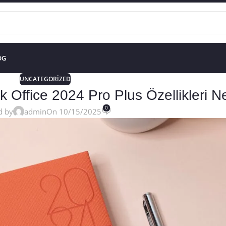
OG
UNCATEGORIZED
cak Office 2024 Pro Plus Özellikleri N
0
d by
admin
On 10/15/2025