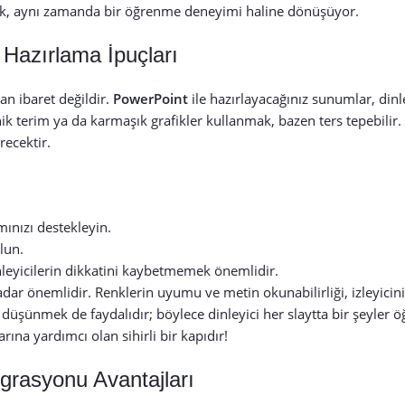
orluk, aynı zamanda bir öğrenme deneyimi haline dönüşüyor.
 Hazırlama İpuçları
an ibaret değildir.
PowerPoint
ile hazırlayacağınız sunumlar, dinle
knik terim ya da karmaşık grafikler kullanmak, bazen ters tepebilir
recektir.
mınızı destekleyin.
lun.
inleyicilerin dikkatini kaybetmemek önemlidir.
ar önemlidir. Renklerin uyumu ve metin okunabilirliği, izleyicinin 
 düşünmek de faydalıdır; böylece dinleyici her slaytta bir şeyler 
ına yardımcı olan sihirli bir kapıdır!
egrasyonu Avantajları