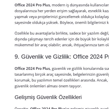
Office 2024 Pro Plus
, modern iş dünyasında kullanıcıl
dosyalarınıza her yerden erişim sağlayarak, esneklik kaza
yapmak veya projelerinizi güncellemek oldukça kolaylaşıy
sayesinde oldukça yüksek. Böylece, önemli bilgilerinizi
Özellikle bu avantajlarla birlikte, sadece bir yazılım değ
dışında çalışmayı tercih edenler için de büyük bir kolay
mükemmel bir araç olabilir; ancak, ihtiyaçlarınıza tam o
9. Güvenlik ve Gizlilik: Office 2024 P
Office 2024 Pro Plus
, güvenlik ve gizlilik konularında su
tasarlanmış birçok araç sayesinde, belgelerinizin güvenliğ
korumak, bu yazılımın temel özellikleri arasında. Ancak, y
güvenlik önlemleri alması önem taşıyor.
Gelişmiş Güvenlik Özellikleri
Örneğin,
Office 2024 Pro Plus
’ın gelişmiş güvenlik ayarl