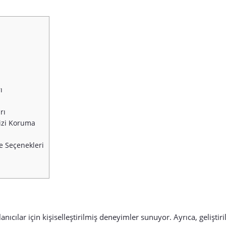
ı
rı
inizi Koruma
e Seçenekleri
lanıcılar için kişiselleştirilmiş deneyimler sunuyor. Ayrıca, geliştiril