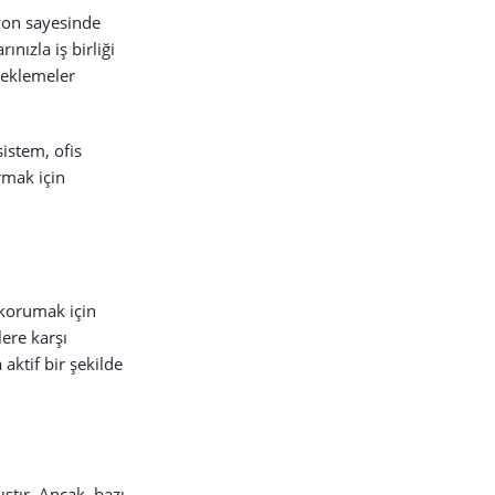
yon sayesinde
nızla iş birliği
deklemeler
sistem, ofis
ırmak için
i korumak için
lere karşı
aktif bir şekilde
ıştır. Ancak, bazı