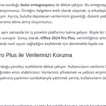
arına sunduğu
bulut entegrasyonu
ile dikkat çekiyor. Bu entegras
nıyorsunuz. Örneğin, belgelere anlık olarak ulaşmak, iş arkadaşları
or. Ayrıca, bulutta depolanan verilerinizin güvenliği, düzenli ye
 koruma altına almış oluyorsunuz.
il, aynı zamanda bir iş yönetim platformu haline geliyor. Böyle bir 
lık sunuyor. Sonuç olarak,
Office 2024 Pro Plus
, verimliliğinizi art
larak nasıl uyum sağladığını keşfetmek için denemekte fayda var.
ro Plus ile Verilerinizi Koruma
nduğu yenilikçi özelliklerle dikkat çekiyor. Kullanıcıların verilerin
inden emin olabilirsiniz. Verilerinizi şifrelemek ve yetkisiz erişim
alnızca yazılımın sunduklarıyla yetinmek yerine, kullanıcıların da 
arı kişisel verilerinizi uyumlu bir şekilde koruma amaçlı tasarlanm