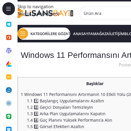
Skip to navigation
Skip to main content
KATEGORİLERE GÖZAT
ANASAYFA
MAĞAZA
İLETİŞİM
BL
Windows 11 Performansını Art
Poste
Başlıklar
1
Windows 11 Performansını Artırmanın 10 Etkili Yolu (
1.1
1️⃣ Başlangıç Uygulamalarını Azaltın
1.2
2️⃣ Geçici Dosyaları Temizleyin
1.3
3️⃣ Arka Plan Uygulamalarını Kapatın
1.4
4️⃣ Güç Planını Yüksek Performans’a Alın
1.5
5️⃣ Görsel Efektleri Azaltın