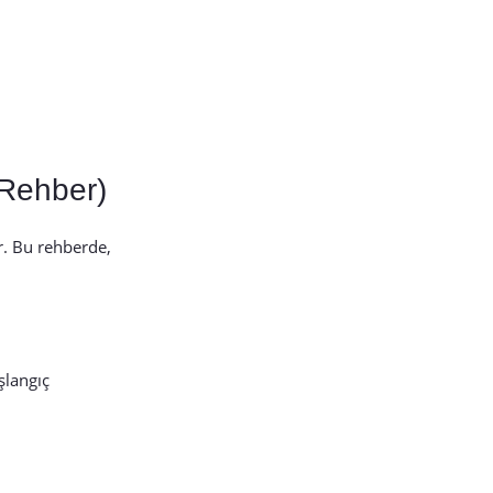
 Rehber)
r. Bu rehberde,
şlangıç