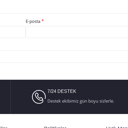
*
E-posta
7/24 DESTEK
Destek ekibimiz gün boyu sizlerle.