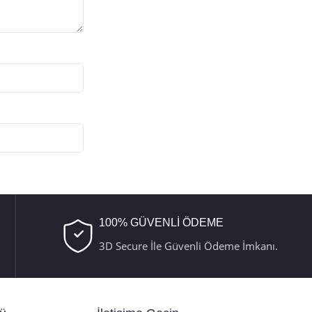
100% GÜVENLİ ÖDEME
3D Secure İle Güvenli Ödeme İmkanı.