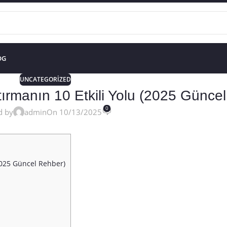
OG
UNCATEGORIZED
ırmanın 10 Etkili Yolu (2025 Günce
0
d by
admin
On 10/13/2025
2025 Güncel Rehber)