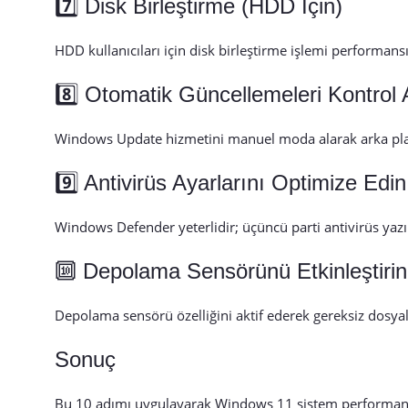
7️⃣ Disk Birleştirme (HDD İçin)
HDD kullanıcıları için disk birleştirme işlemi performansı
8️⃣ Otomatik Güncellemeleri Kontrol A
Windows Update hizmetini manuel moda alarak arka plan
9️⃣ Antivirüs Ayarlarını Optimize Edin
Windows Defender yeterlidir; üçüncü parti antivirüs yazılı
🔟 Depolama Sensörünü Etkinleştirin
Depolama sensörü özelliğini aktif ederek gereksiz dosyal
Sonuç
Bu 10 adımı uygulayarak Windows 11 sistem performansınız