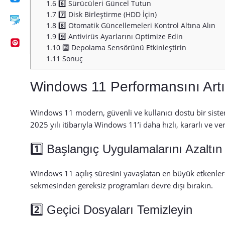
1.6
6️⃣ Sürücüleri Güncel Tutun
1.7
7️⃣ Disk Birleştirme (HDD İçin)
1.8
8️⃣ Otomatik Güncellemeleri Kontrol Altına Alın
1.9
9️⃣ Antivirüs Ayarlarını Optimize Edin
1.10
🔟 Depolama Sensörünü Etkinleştirin
1.11
Sonuç
Windows 11 Performansını Artı
Windows 11 modern, güvenli ve kullanıcı dostu bir sist
2025 yılı itibarıyla Windows 11’i daha hızlı, kararlı ve v
1️⃣ Başlangıç Uygulamalarını Azaltın
Windows 11 açılış süresini yavaşlatan en büyük etkenler
sekmesinden gereksiz programları devre dışı bırakın.
2️⃣ Geçici Dosyaları Temizleyin