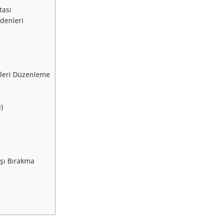
tası
denleri
nleri Düzenleme
)
ışı Bırakma