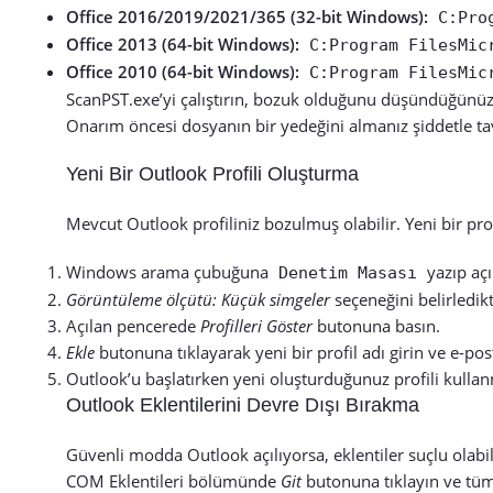
Office 2016/2019/2021/365 (32-bit Windows):
C:Pro
Office 2013 (64-bit Windows):
C:Program FilesMic
Office 2010 (64-bit Windows):
C:Program FilesMic
ScanPST.exe’yi çalıştırın, bozuk olduğunu düşündüğünüz
Onarım öncesi dosyanın bir yedeğini almanız şiddetle tav
Yeni Bir Outlook Profili Oluşturma
Mevcut Outlook profiliniz bozulmuş olabilir. Yeni bir prof
Windows arama çubuğuna
yazıp açı
Denetim Masası
Görüntüleme ölçütü: Küçük simgeler
seçeneğini belirledi
Açılan pencerede
Profilleri Göster
butonuna basın.
Ekle
butonuna tıklayarak yeni bir profil adı girin ve e-pos
Outlook’u başlatırken yeni oluşturduğunuz profili kulla
Outlook Eklentilerini Devre Dışı Bırakma
Güvenli modda Outlook açılıyorsa, eklentiler suçlu olab
COM Eklentileri bölümünde
Git
butonuna tıklayın ve tüm 