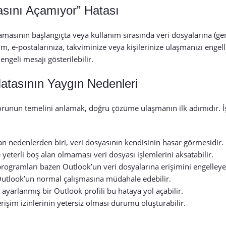
asını Açamıyor” Hatası
masının başlangıçta veya kullanım sırasında veri dosyalarına (gen
um, e-postalarınıza, takviminize veya kişilerinize ulaşmanızı engel
engeli mesajı gösterilebilir.
atasının Yaygın Nedenleri
. Sorunun temelini anlamak, doğru çözüme ulaşmanın ilk adımıdır. İ
lan nedenlerden biri, veri dosyasının kendisinin hasar görmesidir.
yeterli boş alan olmaması veri dosyası işlemlerini aksatabilir.
rogramları bazen Outlook’un veri dosyalarına erişimini engelleyeb
Outlook’un normal çalışmasına müdahale edebilir.
ayarlanmış bir Outlook profili bu hataya yol açabilir.
rişim izinlerinin yetersiz olması durumu oluşturabilir.