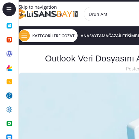
Skip to navigation
Skip to main content
KATEGORİLERE GÖZAT
ANASAYFA
MAĞAZA
İLETİŞİM
B
Outlook Veri Dosyasın
Poste