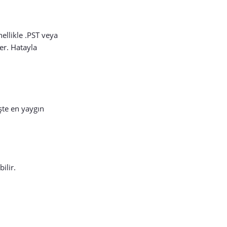
ellikle .PST veya
ler. Hatayla
şte en yaygın
ilir.