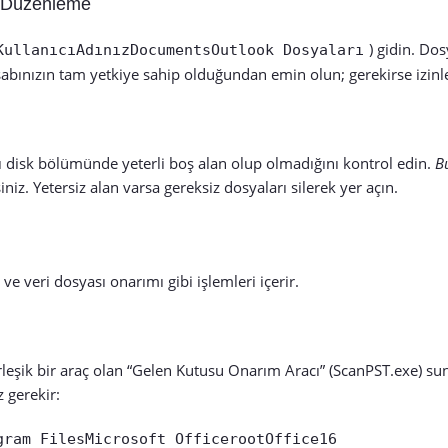
i Düzenleme
) gidin. Dos
KullanıcıAdınızDocumentsOutlook Dosyaları
sabınızın tam yetkiye sahip olduğundan emin olun; gerekirse izinl
ı disk bölümünde yeterli boş alan olup olmadığını kontrol edin.
B
niz. Yetersiz alan varsa gereksiz dosyaları silerek yer açın.
 veri dosyası onarımı gibi işlemleri içerir.
leşik bir araç olan “Gelen Kutusu Onarım Aracı” (ScanPST.exe) sun
 gerekir:
gram FilesMicrosoft OfficerootOffice16