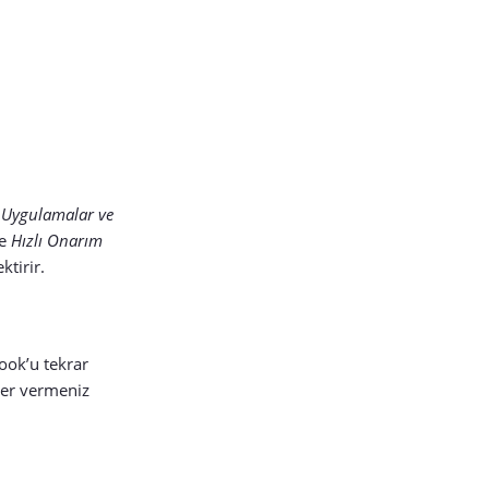
> Uygulamalar ve
de
Hızlı Onarım
ktirir.
ook’u tekrar
ler vermeniz