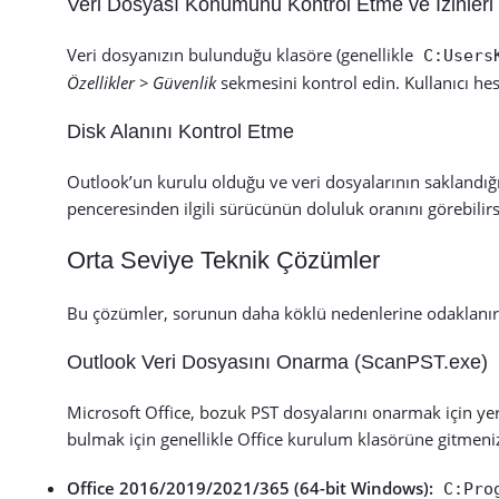
Veri Dosyası Konumunu Kontrol Etme ve İzinler
Veri dosyanızın bulunduğu klasöre (genellikle
C:Users
Özellikler > Güvenlik
sekmesini kontrol edin. Kullanıcı he
Disk Alanını Kontrol Etme
Outlook’un kurulu olduğu ve veri dosyalarının saklandığ
penceresinden ilgili sürücünün doluluk oranını görebilirsi
Orta Seviye Teknik Çözümler
Bu çözümler, sorunun daha köklü nedenlerine odaklanır ve
Outlook Veri Dosyasını Onarma (ScanPST.exe)
Microsoft Office, bozuk PST dosyalarını onarmak için yer
bulmak için genellikle Office kurulum klasörüne gitmeniz
Office 2016/2019/2021/365 (64-bit Windows):
C:Pro