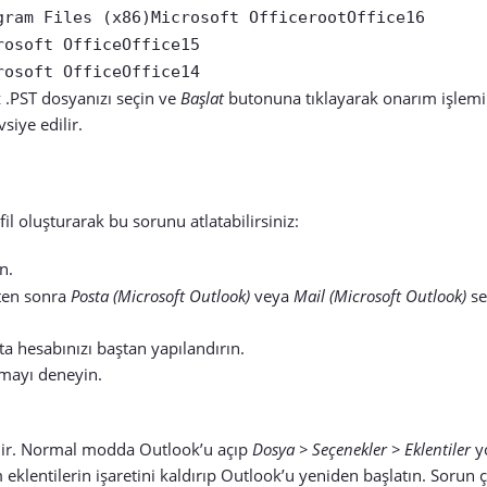
gram Files (x86)Microsoft OfficerootOffice16
rosoft OfficeOffice15
rosoft OfficeOffice14
 .PST dosyanızı seçin ve
Başlat
butonuna tıklayarak onarım işlemin
siye edilir.
il oluşturarak bu sorunu atlatabilirsiniz:
n.
kten sonra
Posta (Microsoft Outlook)
veya
Mail (Microsoft Outlook)
se
ta hesabınızı baştan yapılandırın.
nmayı deneyin.
ilir. Normal modda Outlook’u açıp
Dosya > Seçenekler > Eklentiler
yo
eklentilerin işaretini kaldırıp Outlook’u yeniden başlatın. Sorun 