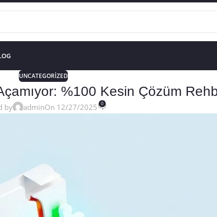
LOG
UNCATEGORIZED
ı Açamıyor: %100 Kesin Çözüm Rehb
0
d by
admin
On 12/27/2025