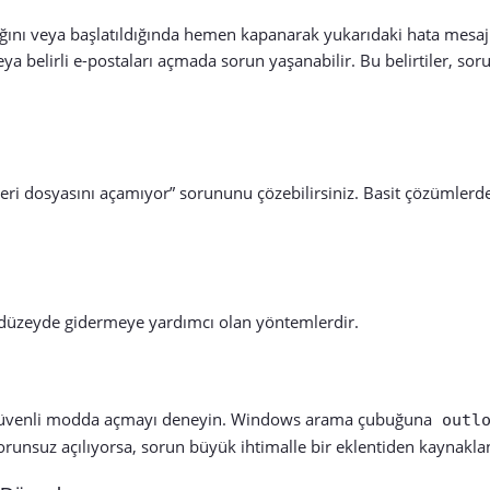
ığını veya başlatıldığında hemen kapanarak yukarıdaki hata mesa
ya belirli e-postaları açmada sorun yaşanabilir. Bu belirtiler, sor
ri dosyasını açamıyor” sorununu çözebilirsiniz. Basit çözümlerd
l düzeyde gidermeye yardımcı olan yöntemlerdir.
’u güvenli modda açmayı deneyin. Windows arama çubuğuna
outl
runsuz açılıyorsa, sorun büyük ihtimalle bir eklentiden kaynakla