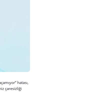
 açamıyor” hatası,
iz çaresizliği