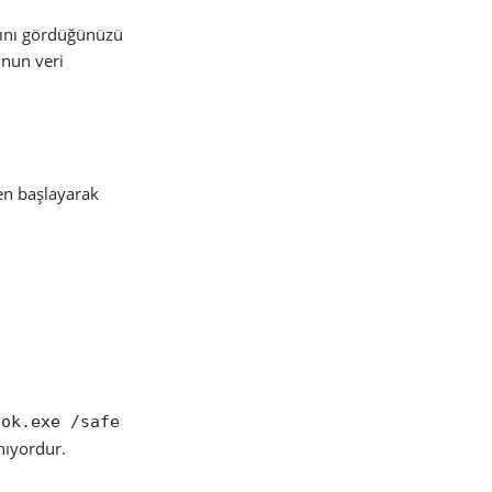
jını gördüğünüzü
unun veri
en başlayarak
ook.exe /safe
nıyordur.