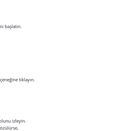
i başlatın.
çeneğine tıklayın.
lunu izleyin.
çözülürse,