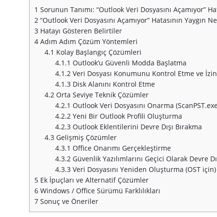
1
Sorunun Tanımı: “Outlook Veri Dosyasını Açamıyor” Ha
2
“Outlook Veri Dosyasını Açamıyor” Hatasının Yaygın Ne
3
Hatayı Gösteren Belirtiler
4
Adım Adım Çözüm Yöntemleri
4.1
Kolay Başlangıç Çözümleri
4.1.1
Outlook’u Güvenli Modda Başlatma
4.1.2
Veri Dosyası Konumunu Kontrol Etme ve İzi
4.1.3
Disk Alanını Kontrol Etme
4.2
Orta Seviye Teknik Çözümler
4.2.1
Outlook Veri Dosyasını Onarma (ScanPST.exe
4.2.2
Yeni Bir Outlook Profili Oluşturma
4.2.3
Outlook Eklentilerini Devre Dışı Bırakma
4.3
Gelişmiş Çözümler
4.3.1
Office Onarımı Gerçekleştirme
4.3.2
Güvenlik Yazılımlarını Geçici Olarak Devre D
4.3.3
Veri Dosyasını Yeniden Oluşturma (OST için)
5
Ek İpuçları ve Alternatif Çözümler
6
Windows / Office Sürümü Farklılıkları
7
Sonuç ve Öneriler