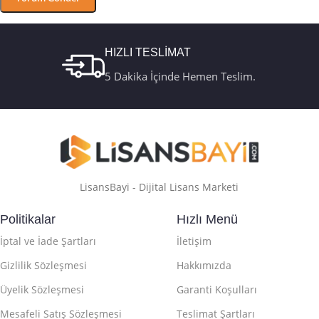
HIZLI TESLİMAT
5 Dakika İçinde Hemen Teslim.
LisansBayi - Dijital Lisans Marketi
Politikalar
Hızlı Menü
İptal ve İade Şartları
İletişim
Gizlilik Sözleşmesi
Hakkımızda
Üyelik Sözleşmesi
Garanti Koşulları
Mesafeli Satış Sözleşmesi
Teslimat Şartları